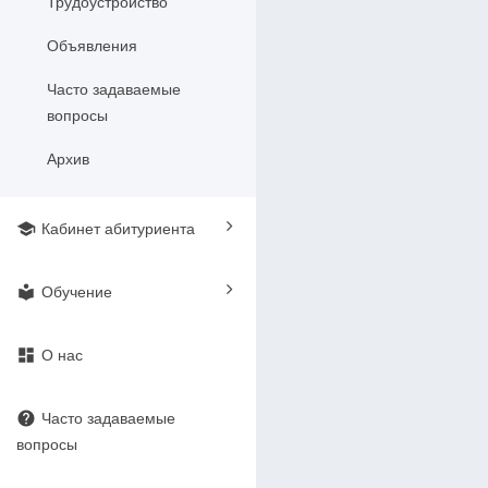
Трудоустройство
Объявления
Часто задаваемые
вопросы
Архив
school
Кабинет абитуриента
local_library
Обучение
dashboard
О нас
help
Часто задаваемые
вопросы