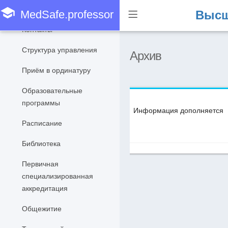
account_balance
Ординатура
school
MedSafe.professor
Высш
Контакты
Структура управления
Архив
Приём в ординатуру
Образовательные
программы
Информация дополняется
Расписание
Библиотека
Первичная
специализированная
аккредитация
Общежитие