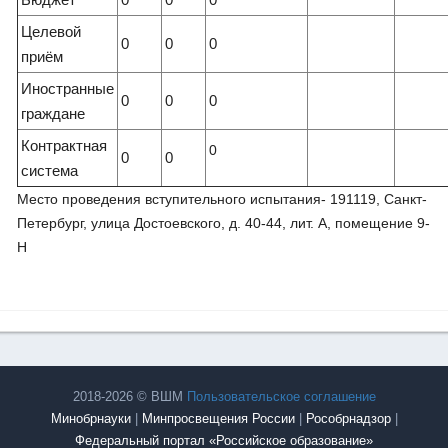
Целевой
0
0
0
приём
Иностранные
0
0
0
граждане
Контрактная
0
0
0
система
Место проведения вступительного испытания- 191119, Санкт-
Петербург, улица Достоевского, д. 40-44, лит. А, помещение 9-
Н
2018-2026 © ВШМ
Пользовательское соглашение
Минобрнауки
|
Минпросвещения России
|
Рособрнадзор
|
Федеральный портал «Российское образование»