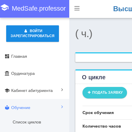
school
MedSafe.professor
Высш
( ч.)
ВОЙТИ
ЗАРЕГИСТРИРОВАТЬСЯ
dashboard
Главная
account_balance
Ординатура
О цикле
school
Кабинет абитуриента
ПОДАТЬ ЗАЯВКУ
local_library
Обучение
Срок обучения
Список циклов
Количество часов