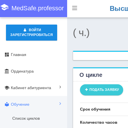
school
MedSafe.professor
Высш
( ч.)
ВОЙТИ
ЗАРЕГИСТРИРОВАТЬСЯ
dashboard
Главная
account_balance
Ординатура
О цикле
school
Кабинет абитуриента
ПОДАТЬ ЗАЯВКУ
local_library
Обучение
Срок обучения
Список циклов
Количество часов