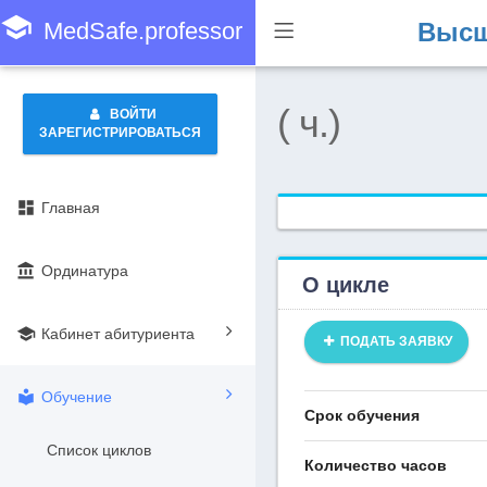
school
MedSafe.professor
Высш
( ч.)
ВОЙТИ
ЗАРЕГИСТРИРОВАТЬСЯ
dashboard
Главная
account_balance
Ординатура
О цикле
school
Кабинет абитуриента
ПОДАТЬ ЗАЯВКУ
local_library
Обучение
Срок обучения
Список циклов
Количество часов