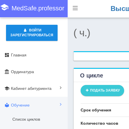
school
MedSafe.professor
Высш
( ч.)
ВОЙТИ
ЗАРЕГИСТРИРОВАТЬСЯ
dashboard
Главная
account_balance
Ординатура
О цикле
school
Кабинет абитуриента
ПОДАТЬ ЗАЯВКУ
local_library
Обучение
Срок обучения
Список циклов
Количество часов