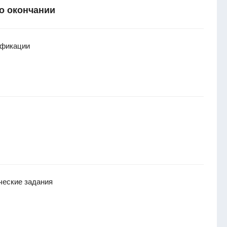
о окончании
ификации
ические задания