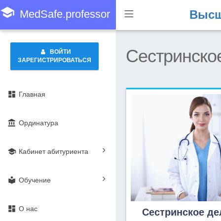
school
MedSafe.professor
Высш
Сестринское
ВОЙТИ
ЗАРЕГИСТРИРОВАТЬСЯ
dashboard
Главная
account_balance
Ординатура
school
Кабинет абитуриента
local_library
Обучение
dashboard
О нас
Сестринское де