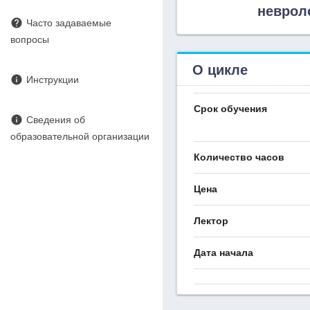
неврол
help
Часто задаваемые
вопросы
О цикле
info
Инструкции
Срок обучения
info
Сведения об
образовательной организации
Количество часов
Цена
Лектор
Дата начала