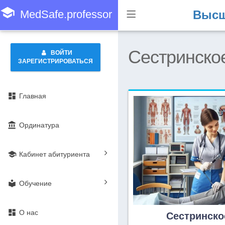
school
MedSafe.professor
Высш
Сестринское
ВОЙТИ
ЗАРЕГИСТРИРОВАТЬСЯ
dashboard
Главная
account_balance
Ординатура
school
Кабинет абитуриента
local_library
Обучение
dashboard
О нас
Сестринско