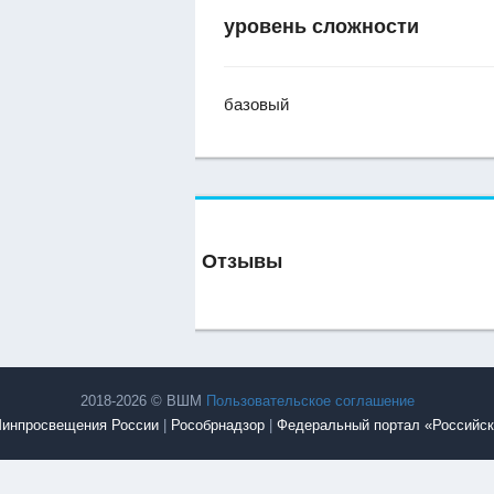
уровень сложности
базовый
Отзывы
2018-2026 © ВШМ
Пользовательское соглашение
инпросвещения России
|
Рособрнадзор
|
Федеральный портал «Российск