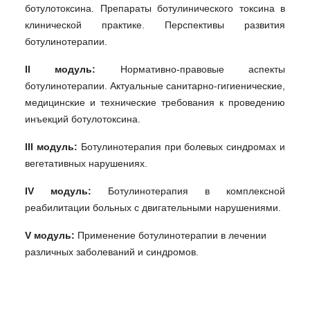
ботулотоксина. Препараты ботулинического токсина в
клинической практике. Перспективы развития
ботулинотерапии.
II
модуль:
Нормативно-правовые аспекты
ботулинотерапии.
Актуальные с
анитарно-гигиенические,
медицинские и технические требования к проведению
инъекций ботулотоксина.
III
модуль:
Ботулинотерапия при болевых синдромах и
вегетативных нарушениях.
IV
модуль:
Ботулинотерапия в комплексной
реабилитации больных с двигательными нарушениями.
V
модуль:
Применение ботулинотерапии в лечении
различных заболеваний и синдромов.