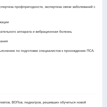
спертиза профпригодности, экспертиза связи заболеваний с
кации
гательного аппарата и вибрационная болезнь
хания
зъяснению по подготовке специалистов к прохождению ПСА.
певтов, ВОПов, педиатров, решивших обучиться новой