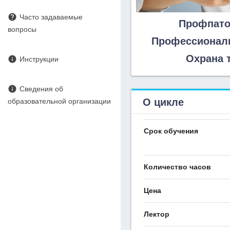
help
Часто задаваемые
Профпато
вопросы
Профессиональ
Охрана 
info
Инструкции
info
Сведения об
О цикле
образовательной организации
Срок обучения
Количество часов
Цена
Лектор