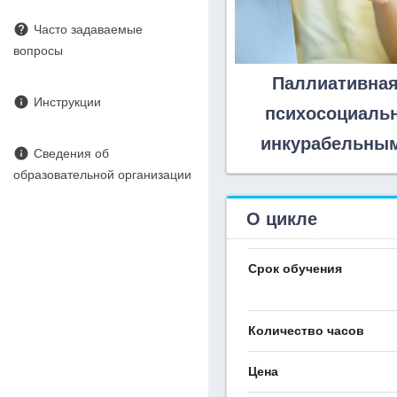
help
Часто задаваемые
вопросы
Паллиативная
info
Инструкции
психосоциаль
инкурабельным
info
Сведения об
образовательной организации
О цикле
Срок обучения
Количество часов
Цена