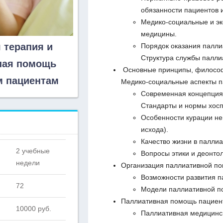
обязанности пациентов 
Медико-социальные и эк
медицины.
 терапия и
Порядок оказания палл
Структура службы палл
ная помощь
Основные принципы, философ
 пациентам
Медико-социальные аспекты 
Современная концепция
Стандарты и нормы хосп
Особенности курации не
исхода).
Качество жизни в паллиа
2 учебные
Вопросы этики и деонто
недели
Организация паллиативной по
Возможности развития п
72
Модели паллиативной п
Паллиативная помощь пациент
10000 руб.
Паллиативная медицинск