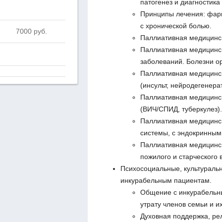
патогенез и диагностика
Принципы лечения: фар
с хронической болью.
7000 руб.
Паллиативная медицинс
Паллиативная медицинск
заболеваний. Болезни о
Паллиативная медицинс
(инсульт, нейродегенера
Паллиативная медицинс
(ВИЧ/СПИД, туберкулез).
Паллиативная медицинс
системы, с эндокринным
Паллиативная медицинск
пожилого и старческого в
Психосоциальные, культураль
инкурабельным пациентам.
Общение с инкурабельны
утрату членов семьи и и
Духовная поддержка, ре